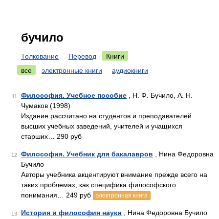
бучило
Толкование
Перевод
Книги
все
электронные книги
аудиокниги
Философия. Учебное пособие
, Н. Ф. Бучило, А. Н.
11
Чумаков (1998)
Издание рассчитано на студентов и преподавателей
высших учебных заведений, учителей и учащихся
старших… 290 руб
Философия. Учебник для бакалавров
, Нина Федоровна
12
Бучило
Авторы учебника акцентируют внимание прежде всего на
таких проблемах, как специфика философского
понимания… 249 руб
электронная книга
История и философия науки
, Нина Федоровна Бучило
13